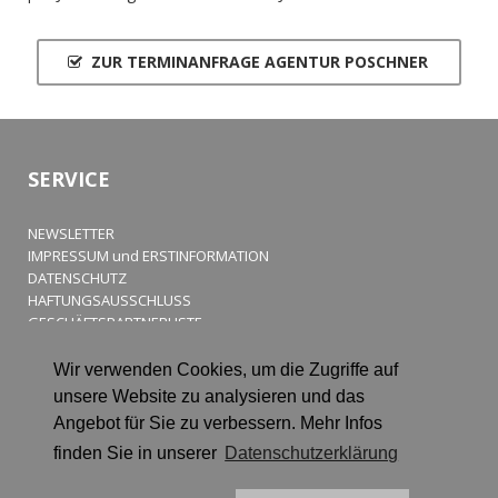
ZUR TERMINANFRAGE AGENTUR POSCHNER
SERVICE
NEWSLETTER
IMPRESSUM und ERSTINFORMATION
DATENSCHUTZ
HAFTUNGSAUSSCHLUSS
GESCHÄFTSPARTNERLISTE
Gut beraten. Gut versichert. Gut betreut.
Wir verwenden Cookies, um die Zugriffe auf
unsere Website zu analysieren und das
Angebot für Sie zu verbessern. Mehr Infos
finden Sie in unserer
Datenschutzerklärung